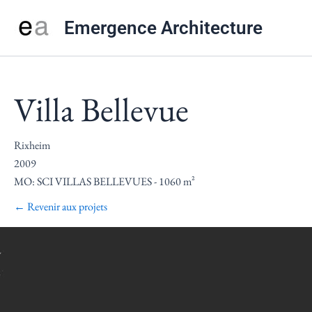
Aller
Emergence Architecture
au
contenu
Villa Bellevue
Rixheim
2009
MO: SCI VILLAS BELLEVUES - 1060 m²
← Revenir aux projets